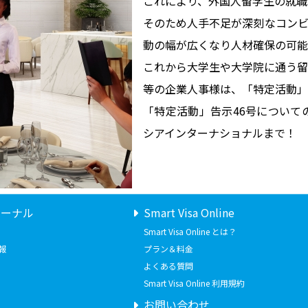
これにより、外国人留学生の就職
そのため人手不足が深刻なコンビ
動の幅が広くなり人材確保の可能
これから大学生や大学院に通う留
等の企業人事様は、「特定活動」
「特定活動」告示46号について
シアインターナショナルまで！
ャーナル
Smart Visa Online
Smart Visa Online とは？
報
プラン＆料金
よくある質問
Smart Visa Online 利用規約
お問い合わせ