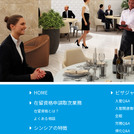
HOME
ビザジ
入管Q&A
在留資格申請取次業務
入管関連情
在留資格とは？
全般
よくある相談
労務Q&A
シンシアの特徴
帰化Q&A