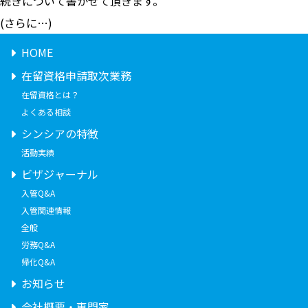
続きについて書かせて頂きます。
(さらに…)
HOME
在留資格申請取次業務
在留資格とは？
よくある相談
シンシアの特徴
活動実績
ビザジャーナル
入管Q&A
入管関連情報
全般
労務Q&A
帰化Q&A
お知らせ
会社概要・専門家