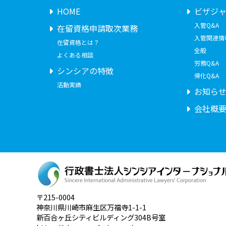
HOME
ビザジ
入管Q&A
在留資格申請取次業務
入管関連情
在留資格とは？
全般
よくある相談
労務Q&A
シンシアの特徴
帰化Q&A
活動実績
お知ら
会社概
〒215-0004
神奈川県川崎市麻生区万福寺1-1-1
新百合ヶ丘シティビルディング304B号室