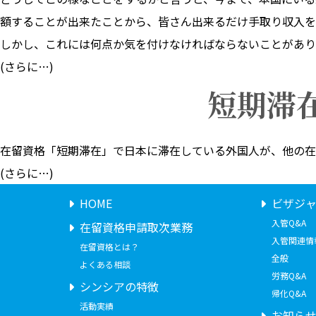
額することが出来たことから、皆さん出来るだけ手取り収入を
しかし、これには何点か気を付けなければならないことがあり
(さらに…)
短期滞
在留資格「短期滞在」で日本に滞在している外国人が、他の在
(さらに…)
HOME
ビザジ
入管Q&A
在留資格申請取次業務
入管関連情
在留資格とは？
全般
よくある相談
労務Q&A
シンシアの特徴
帰化Q&A
活動実績
お知ら