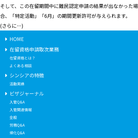
そして、この在留期間中に難民認定申請の結果が出なかった場
合、「特定活動」「6月」の期間更新許可が与えられます。
(さらに…)
HOME
在留資格申請取次業務
在留資格とは？
よくある相談
シンシアの特徴
活動実績
ビザジャーナル
入管Q&A
入管関連情報
全般
労務Q&A
帰化Q&A