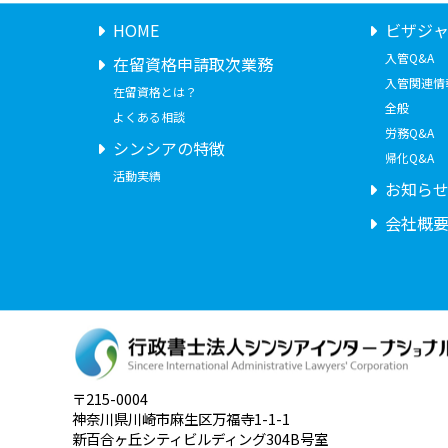
HOME
ビザジ
入管Q&A
在留資格申請取次業務
入管関連情
在留資格とは？
全般
よくある相談
労務Q&A
シンシアの特徴
帰化Q&A
活動実績
お知ら
会社概
〒215-0004
神奈川県川崎市麻生区万福寺1-1-1
新百合ヶ丘シティビルディング304B号室