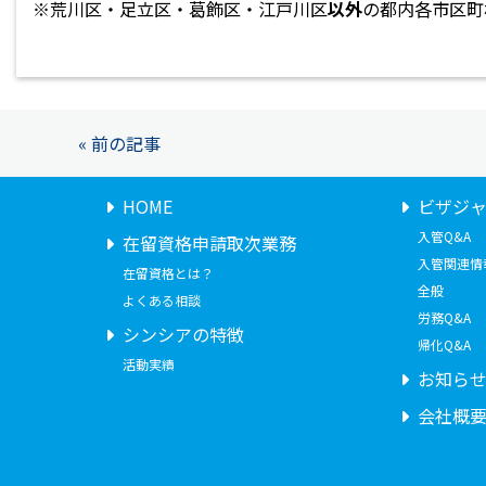
※荒川区・足立区・葛飾区・江戸川区
以外
の都内各市区町
« 前の記事
HOME
ビザジ
入管Q&A
在留資格申請取次業務
入管関連情
在留資格とは？
全般
よくある相談
労務Q&A
シンシアの特徴
帰化Q&A
活動実績
お知ら
会社概