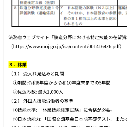
法務省ウェブサイト「鉄道分野における特定技能の在留資
（
https://www.moj.go.jp/isa/content/001416436.pdf
）
３．林業
（１） 受入れ見込みと期間
①期間:令和6年度から令和10年度末までの5年間
②見込み数: 最大1,000人
（２） 外国人技能労働者の基準
①技能水準: 「林業技能測定試験」に合格が必要。
②日本語能力: 「国際交流基金日本語基礎テスト」また