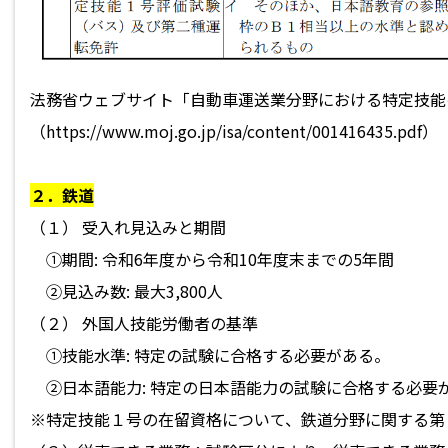
法務省ウェブサイト「自動車運送業分野における特定技能
（
https://www.moj.go.jp/isa/content/001416435.pdf）
２．鉄道
（１） 受入れ見込みと期間
①期間: 令和6年度から令和10年度末までの5年間
②見込み数: 最大3,800人
（２） 外国人技能労働者の基準
①技能水準: 特定の試験に合格する必要がある。
②日本語能力: 特定の日本語能力の試験に合格する必要
※特定技能１号の在留資格について、鉄道分野に関する第