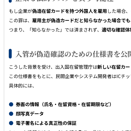
もし企業が
偽造在留カードを持つ外国人を雇用
した場合、
この罪は、
雇用主が偽造カードだと知らなかった場合でも
つまり、「知らなかった」では済まされず、
適切な確認体
入管が偽造確認のための仕様書を公
こうした背景を受け、出入国在留管理庁は
新しい在留カー
この仕様書をもとに、民間企業やシステム開発者はICチ
具体的には、
券面の情報（氏名・在留資格・在留期限など）
顔写真データ
電子署名による真正性の保証