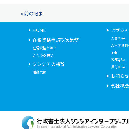
« 前の記事
HOME
ビザジ
入管Q&A
在留資格申請取次業務
入管関連情
在留資格とは？
全般
よくある相談
労務Q&A
シンシアの特徴
帰化Q&A
活動実績
お知ら
会社概