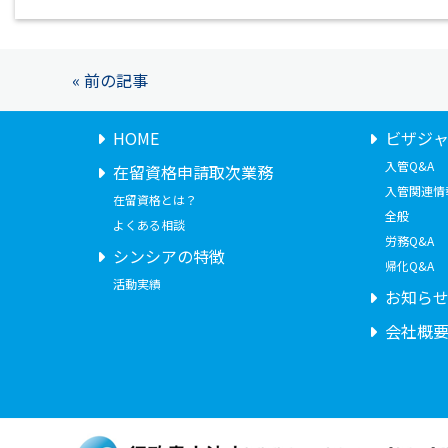
« 前の記事
HOME
ビザジ
入管Q&A
在留資格申請取次業務
入管関連情
在留資格とは？
全般
よくある相談
労務Q&A
シンシアの特徴
帰化Q&A
活動実績
お知ら
会社概