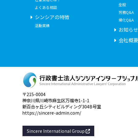
全般
よくある相談
労務Q&A
シンシアの特徴
帰化Q&A
活動実績
お知ら
会社概
〒215-0004
神奈川県川崎市麻生区万福寺1-1-1
新百合ヶ丘シティビルディング304B号室
https://sincere-admin.com/
Sincere International Group