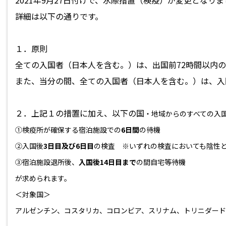
詳細は以下の通りです。
１．原則
全ての入国者（日本人を含む。）は、出国前72時間以内
また、当分の間、全ての入国者（日本人を含む。）は、入
２．上記１の措置に加え、以下の国
・地域からのすべての入
①検疫所が確保する宿泊施設での
6日間
の待機
②
入国後
3日目及び6日目
の検査 ※いずれの検査においても陰性
③宿泊施設退所後、
入国後14日目まで
の間自宅等待機
が求められます。
＜対象国＞
アルゼンチン、コスタリカ、コロンビア、スリナム、トリニダー