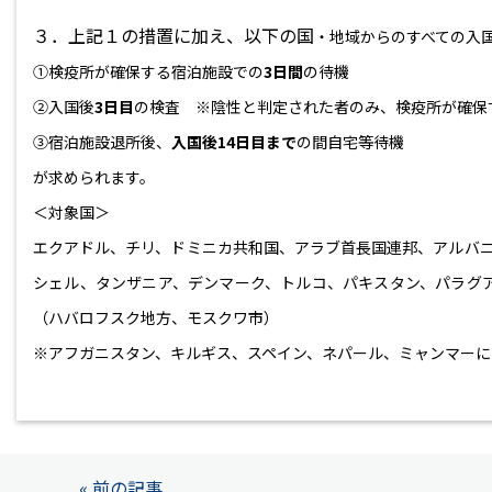
３．上記１の措置に加え、以下の国
・地域からのすべての入
①検疫所が確保する宿泊施設での
3
日間
の待機
②
入国後
3日目
の検査 ※陰性と判定された者のみ、検疫所が確保
③宿泊施設退所後、
入国後14日目まで
の間自宅等待機
が求められます。
＜対象国＞
エクアドル、チリ、ドミニカ共和国、アラブ首長国連邦、アルバ
シェル、タンザニア、デンマーク、トルコ、パキスタン、パラグ
（ハバロフスク地方、モスクワ市）
※
アフガニスタン、キルギス、スペイン、ネパール、ミャンマーにつ
« 前の記事