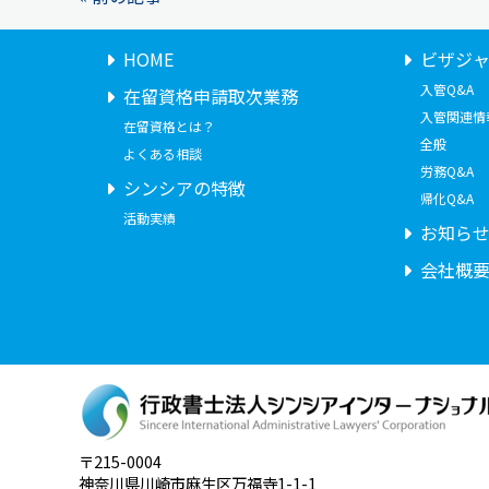
HOME
ビザジ
入管Q&A
在留資格申請取次業務
入管関連情
在留資格とは？
全般
よくある相談
労務Q&A
シンシアの特徴
帰化Q&A
活動実績
お知ら
会社概
〒215-0004
神奈川県川崎市麻生区万福寺1-1-1