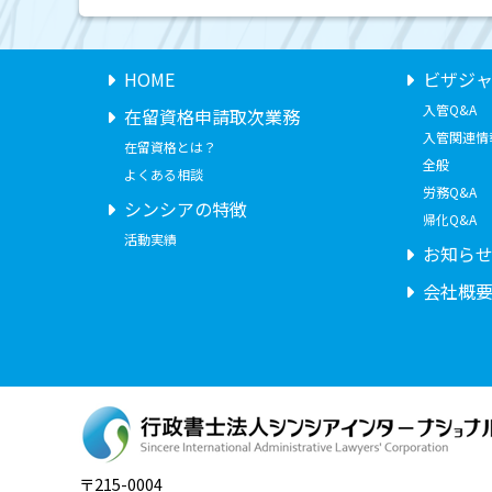
HOME
ビザジ
入管Q&A
在留資格申請取次業務
入管関連情
在留資格とは？
全般
よくある相談
労務Q&A
シンシアの特徴
帰化Q&A
活動実績
お知ら
会社概
〒215-0004